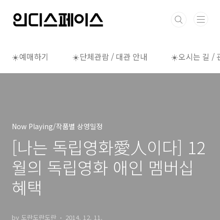
본문 바로가기
☀️예매하기
☀️단체관람 / 대관 안내
☀️오시는 길 /
Now Playing/작품별 상영일정
[나는 독립영화愛人이다] 12
월의 독립영화 애인 멤버십
혜택
by 도란도란도란
2014. 12. 11.