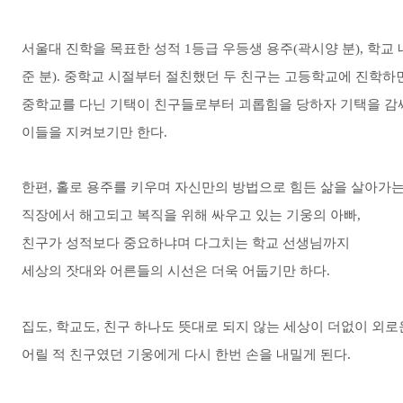
서울대 진학을 목표한 성적 1등급 우등생 용주(곽시양 분), 학교
준 분). 중학교 시절부터 절친했던 두 친구는 고등학교에 진학하
중학교를 다닌 기택이 친구들로부터 괴롭힘을 당하자 기택을 감
이들을 지켜보기만 한다.
한편, 홀로 용주를 키우며 자신만의 방법으로 힘든 삶을 살아가는
직장에서 해고되고 복직을 위해 싸우고 있는 기웅의 아빠,
친구가 성적보다 중요하냐며 다그치는 학교 선생님까지
세상의 잣대와 어른들의 시선은 더욱 어둡기만 하다.
집도, 학교도, 친구 하나도 뜻대로 되지 않는 세상이 더없이 외
어릴 적 친구였던 기웅에게 다시 한번 손을 내밀게 된다.