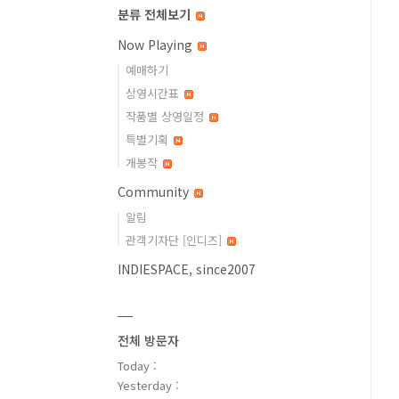
분류 전체보기
Now Playing
예매하기
상영시간표
작품별 상영일정
특별기획
개봉작
Community
알림
관객기자단 [인디즈]
INDIESPACE, since2007
전체 방문자
Today :
Yesterday :