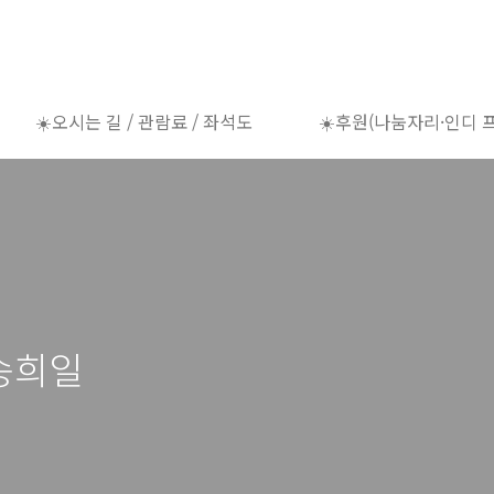
☀️오시는 길 / 관람료 / 좌석도
☀️후원(나눔자리·인디 
이송희일