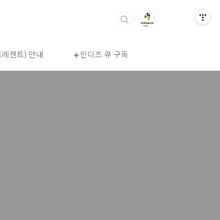
프레젠트) 안내
☀️인디즈 큐 구독
🌈상영시간표