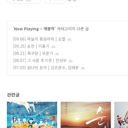
'
Now Playing
>
개봉작
' 카테고리의 다른 글
[09.06] 하늘의 황금마차 | 오멸
(0)
[09.25] 순천 | 이홍기
(0)
[08.21] 족구왕 | 우문기
(0)
[08.07] 그 사람 추기경 | 전성우
(0)
[07.03] 원나잇 온리 | 김조광수, 김태용
(0)
관련글