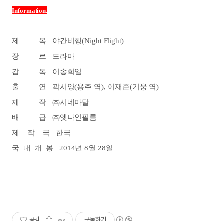
Information.
제 목 야간비행(Night Flight)
장 르 드라마
감 독 이송희일
출 연 곽시양(용주 역), 이재준(기웅 역)
제 작 ㈜시네마달
배 급 ㈜엣나인필름
제 작 국 한국
국 내 개 봉 2014년 8월 28일
공감
구독하기