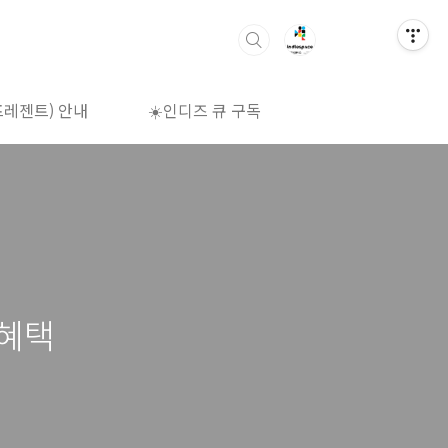
프레젠트) 안내
☀️인디즈 큐 구독
🌈상영시간표
 혜택