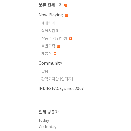
분류 전체보기
Now Playing
예매하기
상영시간표
작품별 상영일정
특별기획
개봉작
Community
알림
관객기자단 [인디즈]
INDIESPACE, since2007
전체 방문자
Today :
Yesterday :