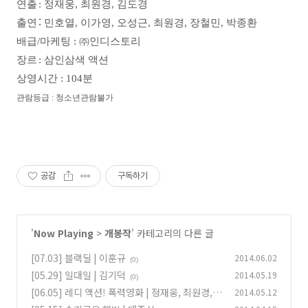
연출
: 정재웅, 최원경, 김도경
:
출연
민호열, 이가영, 오성근, 최원경, 장철민, 박종환
배급/마케팅
: ㈜인디스토리
장르
: 삼인삼색 액션
상영시간
: 104분
관람등급
: 청소년관람불가
공감
구독하기
'
Now Playing
>
개봉작
' 카테고리의 다른 글
[07.03] 블랙딜 | 이훈규
2014.06.02
(0)
[05.29] 일대일 | 김기덕
2014.05.19
(0)
[06.05] 레디 액션! 폭력영화 | 정재웅, 최원경,
2014.05.12
김도경