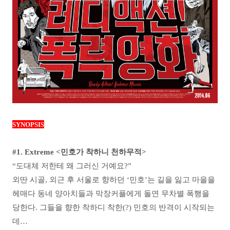
SYNOPSIS
#1. Extreme <민호가 착하니 천하무적>
“도대체 저한테 왜 그러신 거예요?”
외딴 시골, 외근 후 서울로 향하던 ‘민호’는 길을 잃고 마을을
헤매다 동네 양아치들과 막장커플에게 돌연 무차별 폭행을
당한다. 그들을 향한 착하디 착한(?) 민호의 반격이 시작되는
데…