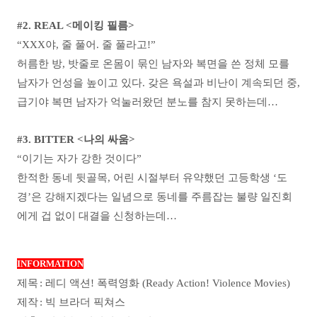
#2. REAL <메이킹 필름>
“XXX야, 줄 풀어. 줄 풀라고!”
허름한 방, 밧줄로 온몸이 묶인 남자와 복면을 쓴 정체 모를
남자가 언성을 높이고 있다. 갖은 욕설과 비난이 계속되던 중,
급기야 복면 남자가 억눌러왔던 분노를 참지 못하는데…
#3. BITTER <나의 싸움>
“이기는 자가 강한 것이다”
한적한 동네 뒷골목, 어린 시절부터 유약했던 고등학생 ‘도
경’은 강해지겠다는 일념으로 동네를 주름잡는 불량 일진회
에게 겁 없이 대결을 신청하는데…
INFORMATION
제목
: 레디 액션! 폭력영화 (Ready Action! Violence Movies)
제작
: 빅 브라더 픽쳐스