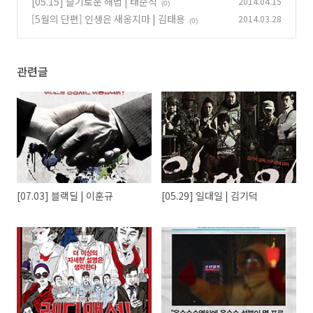
[05.15] 슬기로운 해법 | 태준식
2014.04.15
(0)
(0)
[5월의 단편] 인생은 새옹지마 | 김태용
2014.03.28
(0)
관련글
[07.03] 블랙딜 | 이훈규
[05.29] 일대일 | 김기덕