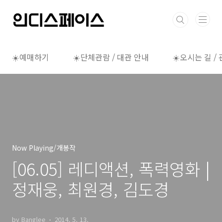
본문 바로가기
☀️예매하기
☀️단체관람 / 대관 안내
☀️오시는 길 /
Now Playing/개봉작
[06.05] 레디액션, 폭력영화 |
정재웅, 최원경, 김도경
by Banglee
2014. 5. 13.