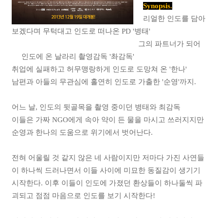
Synopsis.
리얼한 인도를 담아
보겠다며 무턱대고 인도로 떠나온 PD '병태'
그의 파트너가 되어
인도에 온 날라리 촬영감독 '촤감독'
취업에 실패하고 허무맹랑하게 인도로 도망쳐 온 '한나'
남편과 아들의 무관심에 홀연히 인도로 가출한 '순영'까지.
어느 날, 인도의 뒷골목을 촬영 중이던 병태와 최감독
이들은 가짜 NGO에게 속아 약이 든 물을 마시고 쓰러지지만
순영과 한나의 도움으로 위기에서 벗어난다.
전혀 어울릴 것 같지 않은 네 사람이지만 저마다 가진 사연들
이 하나씩 드러나면서 이들 사이에 미묘한 동질감이 생기기
시작한다. 이후 이들이 인도에 가졌던 환상들이 하나둘씩 파
괴되고 점점 마음으로 인도를 보기 시작한다!