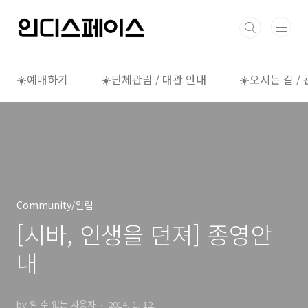
본문 바로가기
☀️예매하기
☀️단체관람 / 대관 안내
☀️오시는 길 /
Community/알림
[시바, 인생을 던져] 종영안
내
by 알 수 없는 사용자
2014. 1. 12.