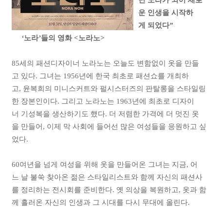
닌
노라가
되어
새로
운
인생을
시작하
게
되었다
”
‘
노라
’
들의
영화
<
노라노
>
85
세의
패션디자이너
노라노는
오늘도
변함없이
옷을
만들
고
있다
.
그녀는
1956
년에
한국
최초로
패션쇼를
개최하
고
,
윤복희의
미니스커트와
펄시스터즈의
판탈롱을
스타일링
한
장본인이다
.
그리고
노라노는
1963
년에
최초로
디자이
너
기성복을
생산하기도
했다
.
더
저렴한
가격에
더
멋진
옷
을
만들어
,
이제
막
사회에
들어선
많은
여성들을
응원하고
싶
었다
.
60
여년을
넘게
여성을
위해
옷을
만들어온
그녀는
지금
,
어
느
날
불쑥
찾아온
젊은
스타일리스트와
함께
자신의
패션사
를
정리하는
전시회를
준비한다
.
옛
의상을
복원하고
,
옷과
함
께
흘러온
자신의
인생과
그
시대를
다시
무대에
올린다
.