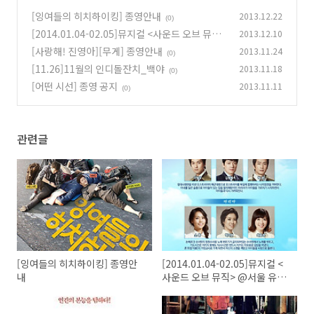
[잉여들의 히치하이킹] 종영안내
2013.12.22
(0)
[2014.01.04-02.05]뮤지컬 <사운드 오브 뮤직>
2013.12.10
@서울 유니버설아트센터
[사랑해! 진영아][무게] 종영안내
2013.11.24
(0)
(0)
[11.26]11월의 인디돌잔치_백야
2013.11.18
(0)
[어떤 시선] 종영 공지
2013.11.11
(0)
관련글
[잉여들의 히치하이킹] 종영안
[2014.01.04-02.05]뮤지컬 <
내
사운드 오브 뮤직> @서울 유니
버설아트센터