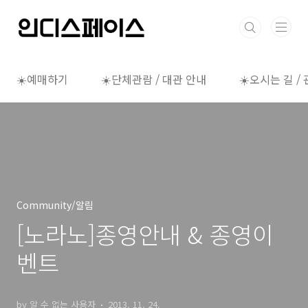
본문 바로가기
☀️예매하기
☀️단체관람 / 대관 안내
☀️오시는 길 /
Community/알림
[노라노]종영안내 & 종영이
벤트
by 알 수 없는 사용자
2013. 11. 24.