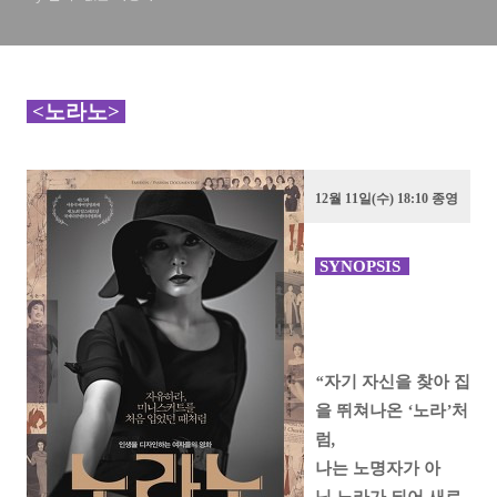
<
노라노>
12월 11일(수) 18:10 종영
SYNOPSIS
“
자기
자신을
찾아
집
을
뛰쳐나온
‘
노라
’
처
럼
,
나는
노명자가
아