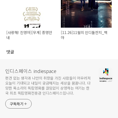
[사랑해! 진영아][무게] 종영안
[11.26]11월의 인디돌잔치_백
내
야
댓글
인디스페이스 indiespace
편견 없는 생각과 나만의 취향을 가진 사람들이 어우러져
오늘이 기대되고 내일이 궁금해지는 세상을 꿈꿉니다. 다
양한 목소리의 독립영화를 끊임없이 상영하는 여기는 한
국 최초 독립영화전용관 인디스페이스입니다.
구독하기