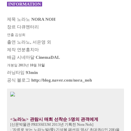
INFORMATION
제목
노라노
NORA NOH
장르
다큐멘터리
연출
김성희
출연
노라노
,
서은영
외
제작
연분홍치마
배급
시네마달
CinemaDAL
개봉일
2013
년
10
월
31일
러닝타임
93min
공식
블로그
http://blog.naver.com/nora_noh
<노라노> 관람시 매회 선착순 5명의 관객에게
[신문박물관 PRESSEUM 2013년 기획전 Nora Noh]
: '자료로 보는 노라노발(發) 기성복 패션의 역사' 초대권(1인 2매)을