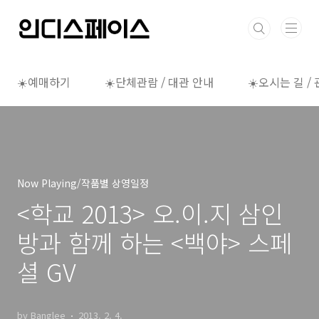
본문 바로가기
☀️예매하기
☀️단체관람 / 대관 안내
☀️오시는 길 /
Now Playing/작품별 상영일정
<학교 2013> 오.이.지 삼인
방과 함께 하는 <백야> 스페
셜 GV
by Banglee
2013. 2. 4.