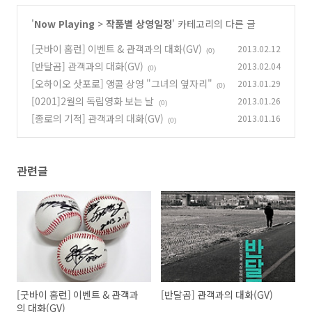
'
Now Playing
>
작품별 상영일정
' 카테고리의 다른 글
'학교 2013'의 문제아 오.이.지 삼인방과 함께 하는 [백야] 관객과의 대화! [2/
[굿바이 홈런] 이벤트 & 관객과의 대화(GV)
2013.02.12
(0)
[반달곰] 관객과의 대화(GV)
2013.02.04
(0)
[오하이오 삿포로] 앵콜 상영 "그녀의 옆자리"
2013.01.29
(0)
[0201]2월의 독립영화 보는 날
2013.01.26
(0)
[종로의 기적] 관객과의 대화(GV)
2013.01.16
(0)
2/8(금) 19:30 @
페이스
관련글
<학교 2013> 오.이.지 
<백야> 스페
[굿바이 홈런] 이벤트 & 관객과
[반달곰] 관객과의 대화(GV)
의 대화(GV)