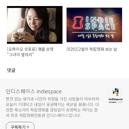
오정호 & 이이경 & 이지훈,
청춘드라마 <학교 2013>의 문제아 삼인방과 함께!
<백야>의 '태준' 이이경 배우님이 얼마 전 종영한 KBS 드라마 <학교 201
함께 비행의 길(?)을 걷던 의리의 오.이.지('오정호' 역의 곽정욱 배우, '이이
트로 참여하는 <백야> 관객과의 대화가 진행되니, 많은 관심 부탁드립니다!
[오하이오 삿포로] 앵콜 상영
[0201]2월의 독립영화 보는 날
"그녀의 옆자리"
댓글
인디스페이스 indiespace
[오이지 G
편견 없는 생각과 나만의 취향을 가진 사람들이 어우러져
오늘이 기대되고 내일이 궁금해지는 세상을 꿈꿉니다. 다
양한 목소리의 독립영화를 끊임없이 상영하는 여기는 한
국 최초 독립영화전용관 인디스페이스입니다.
<백야>
구독하기