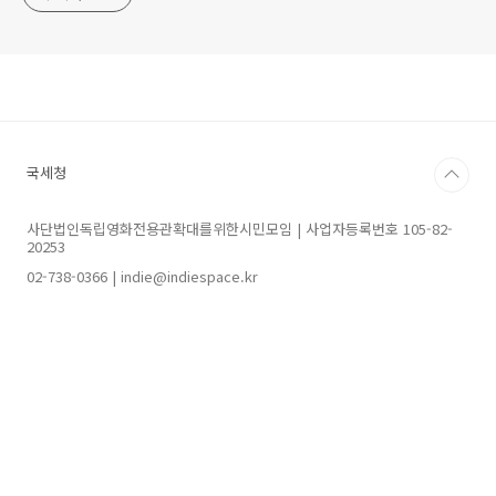
2/8 (금) 19:30
@인디
참석｜
<백야> 이이
<학교 2013> 곽정
<학교 2013> 지
국세청
※ 배우들의 스케쥴에
사단법인독립영화전용관확대를위한시민모임 | 사업자등록번호 105-82-
20253
참석자에 변동사항이 있을 
02-738-0366 | indie@indiespace.kr
>> 오이지 GV 자세히 보러가기