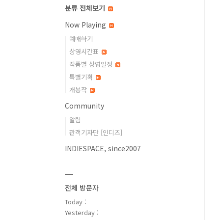
분류 전체보기
Now Playing
예매하기
상영시간표
작품별 상영일정
특별기획
개봉작
Community
알림
관객기자단 [인디즈]
INDIESPACE, since2007
전체 방문자
Today :
Yesterday :