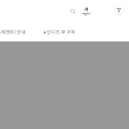
프레젠트) 안내
☀️인디즈 큐 구독
🌈상영시간표