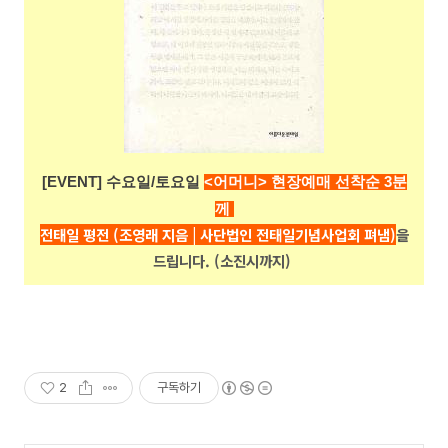
[EVENT] 수요일/토요일
<어머니> 현장예매 선착순 3분
께
전태일 평전 (조영래 지음 | 사단법인 전태일기념사업회 펴냄)
을
드립니다. (소진시까지)
2
구독하기