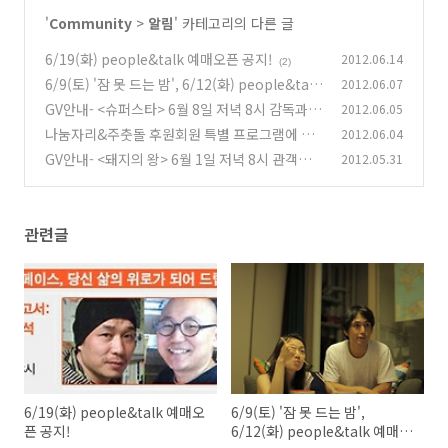
'
Community
>
알림
' 카테고리의 다른 글
6/19(화) people&talk 예매오픈 공지!
2012.06.14
(2)
6/9(토) '잠 못 드는 밤', 6/12(화) people&talk
2012.06.07
예매오픈 공지!
GV안내- <슈퍼스타> 6월 8일 저녁 8시 감독과의
2012.06.05
(2)
대화!
나눔자리&주춧돌 후원회원 특별 프로그램에 초
2012.06.04
(2)
대합니다.
GV안내- <돼지의 왕> 6월 1일 저녁 8시 관객과
2012.05.31
(2)
의 대화!
(2)
관련글
6/19(화) people&talk 예매오
6/9(토) '잠 못 드는 밤',
픈 공지!
6/12(화) people&talk 예매오