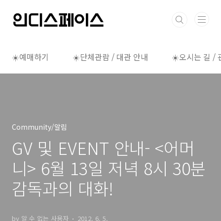
본문 바로가기
☀️예매하기
☀️단체관람 / 대관 안내
☀️오시는 길 /
Community/알림
GV 및 EVENT 안내- <어머
니> 6월 13일 저녁 8시 30분
감독과의 대화!
by 알 수 없는 사용자
2012. 6. 5.