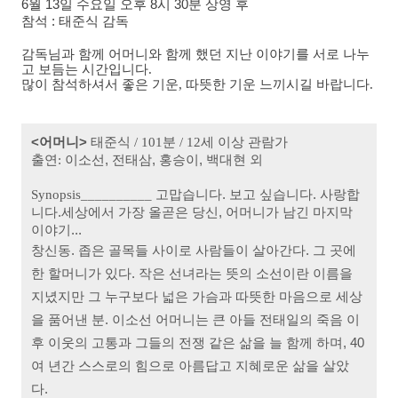
6월 13일 수요일 오후 8시 30분 상영 후
참석 : 태준식 감독
감독님과 함께 어머니와 함께 했던 지난 이야기를 서로 나누
고 보듬는 시간입니다.
많이 참석하셔서 좋은 기운, 따뜻한 기운 느끼시길 바랍니다.
<어머니>
태준식 / 101분 / 12세 이상 관람가
이소선, 전태삼, 홍승이, 백대현 외
출연:
고맙습니다. 보고 싶습니다. 사랑합
Synopsis__________
니다.
세상에서 가장 올곧은 당신, 어머니가 남긴 마지막
이야기...
창신동. 좁은 골목들 사이로 사람들이 살아간다. 그 곳에
한 할머니가 있다. 작은 선녀라는 뜻의 소선이란 이름을
지녔지만 그 누구보다 넓은 가슴과 따뜻한 마음으로 세상
을 품어낸 분. 이소선 어머니는 큰 아들 전태일의 죽음 이
후 이웃의 고통과 그들의 전쟁 같은 삶을 늘 함께 하며, 40
여 년간 스스로의 힘으로 아름답고 지혜로운 삶을 살았
다.